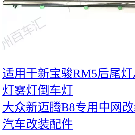
适用于新宝骏RM5后尾
灯雾灯倒车灯
大众新迈腾B8专用中网
汽车改装配件