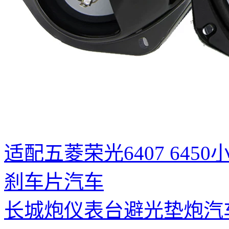
适配五菱荣光6407 6450
刹车片汽车
长城炮仪表台避光垫炮汽