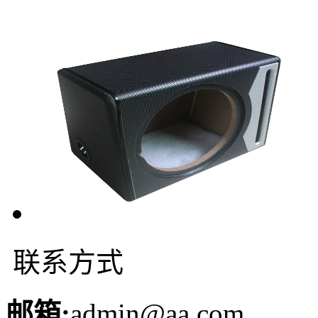
联系方式
邮箱:
admin@aa.com