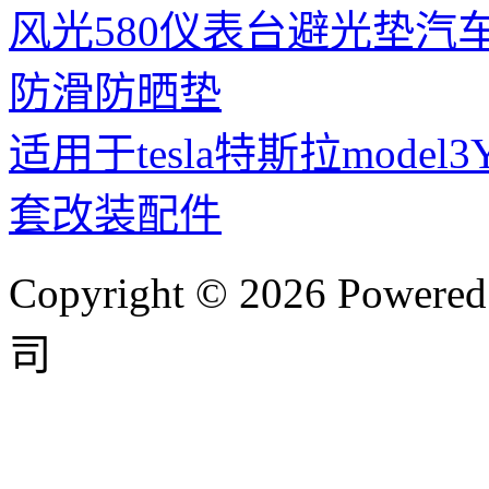
风光580仪表台避光垫
防滑防晒垫
适用于tesla特斯拉mod
套改装配件
Copyright © 2026 P
司