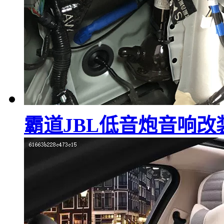
霸道JBL低音炮音响