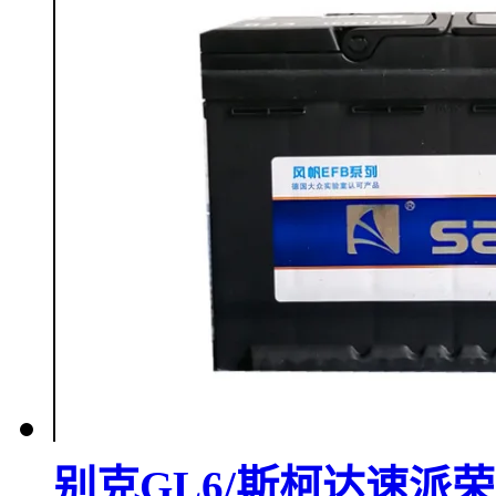
别克GL6/斯柯达速派荣