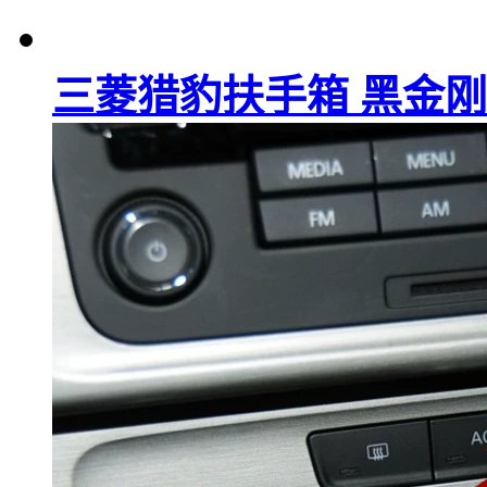
三菱猎豹扶手箱 黑金