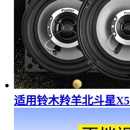
适用铃木羚羊北斗星X