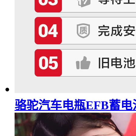
骆驼汽车电瓶EFB蓄电