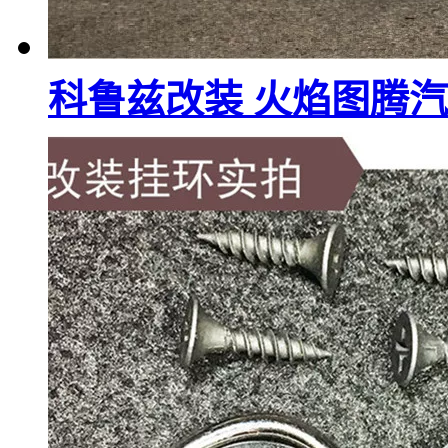
科鲁兹改装 火焰图腾汽