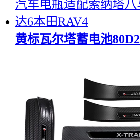
黄标瓦尔塔蓄电池80D